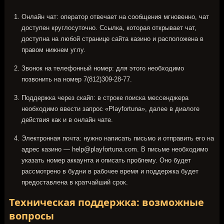
Онлайн чат: оператор отвечает на сообщения мгновенно, чат
доступен круглосуточно. Ссылка, которая открывает чат,
доступна на любой странице сайта казино и расположена в
правом нижнем углу.
EMPEROR OF THE SEA
Звонок на телефонный номер: для этого необходимо
позвонить на номер 7(812)309-28-77.
Поддержка через скайп: в строке поиска мессенджера
необходимо ввести запрос «Playfortuna», далее в диалоге
действия как и в онлайн чате.
Электронная почта: нужно написать письмо и отправить его на
DRAGON MYTH
адрес казино —
help@playfortuna.com
. В письме необходимо
указать номер аккаунта и описать проблему. Оно будет
рассмотрено в будни в рабочее время и поддержка будет
предоставлена в кратчайший срок.
Техническая поддержка: возможные
вопросы