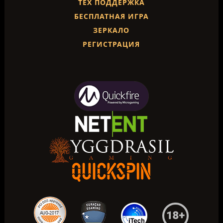
ТЕХ ПОДДЕРЖКА
OZWINS JACKPOT
БЕСПЛАТНАЯ ИГРА
ЗЕРКАЛО
РЕГИСТРАЦИЯ
BARON SAMEDI
BIG WIN CAT