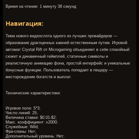
TACO BROTHERS
Время на чтение: 1 минуту 38 секунд
Навигация:
Тема нового видеослота одного из лучших провайдеров —
образование драгоценных камней естественным путем. Игровой
автомат Crystal Rift от Microgaming объединяет в себе спокойный
сюжет и динамичный геймплей, статичные символы и
ALICE IN WONDERSLOTS
реалистичную анимацию фона, простой интерфейс и уникальные
бонусные функции. Пользователь попадает в пещеру —
месторождение богатств и выплат.
Технические характеристики:
Игровое поле: 5*3;
Число линий: 25;
COOL AS ICE
Величина ставки: $0.01-$2;
Макс. коэффициент: х2000;
Служебные: Wild;
Фри-спины: Нет;
Дополнительный уровень: Нет;