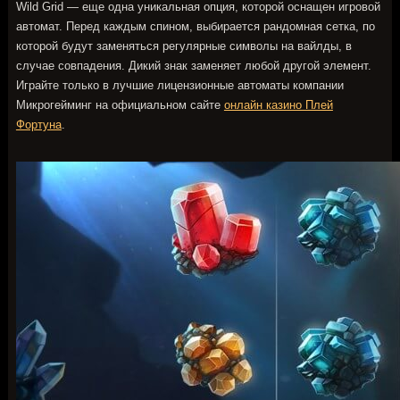
Wild Grid — еще одна уникальная опция, которой оснащен игровой
автомат. Перед каждым спином, выбирается рандомная сетка, по
которой будут заменяться регулярные символы на вайлды, в
случае совпадения. Дикий знак заменяет любой другой элемент.
Играйте только в лучшие лицензионные автоматы компании
DIVINE FORTUNE
Микрогейминг на официальном сайте
онлайн казино Плей
Фортуна
.
EVOLUTION