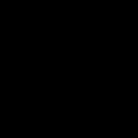
SEA HUNTER
BARON SAMEDI