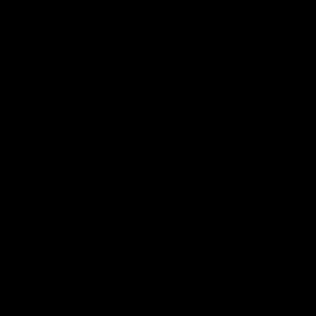
SEA HUNTER
BARON SAMEDI