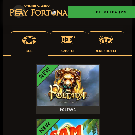
РЕГИСТРАЦИЯ
ВСЕ
СЛОТЫ
ДЖЕКПОТЫ
LIVE ИГРЫ
КАРТЫ
РУЛЕТКИ
ВИДЕО ПОКЕРЫ
ЛОТЕРЕИ
POLTAVA