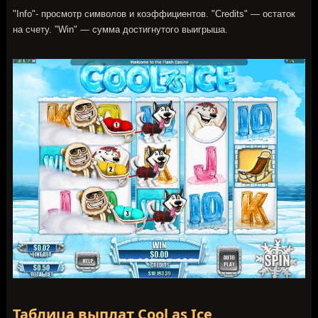
"Info"- просмотр символов и коэффициентов. "Credits" — остаток
на счету. "Win" — сумма достигнутого выигрыша.
DIVINE FORTUNE
EVOLUTION
Таблица выплат Cool as Ice