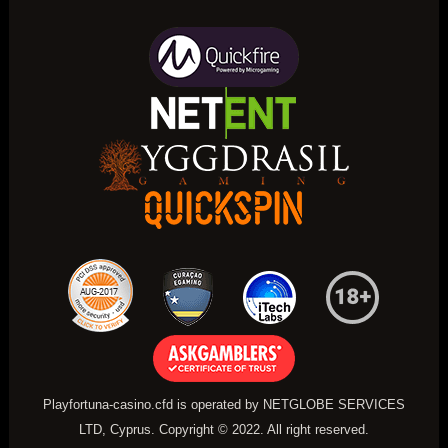
Playfortuna-casino.cfd is operated by NETGLOBE SERVICES
LTD, Cyprus. Copyright © 2022. All right reserved.