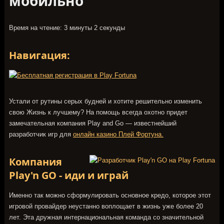
мобильно
TACO BROTHERS
Время на чтение: 3 минуты 2 секунды
Навигация:
ALICE IN WONDERSLOTS
Устали от рутины серых будней и хотите решительно изменить
свою Жизнь к лучшему? На помощь всегда охотно придет
замечательная компания Play and Go — известнейший
разработчик игр для
онлайн казино Плей Фортуна.
Компания
Play'n GO - иди и играй
COOL AS ICE
Именно так можно сформулировать основное кредо, которое этот
игровой провайдер неустанно воплощает в жизнь уже более 20
лет. Эта дружная интернациональная команда со значительной