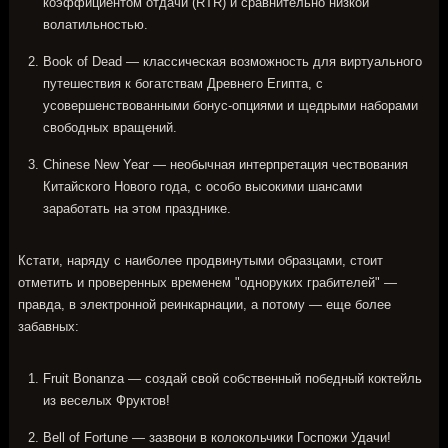
коэффициентом отдачи (RTR) и сравнительно низкой
волатильностью.
Book of Dead — классическая возможность для виртуального
путешествия к богатствам Древнего Египта, с
усовершенствованными бонус-опциями и щедрыми наборами
DIVINE FORTUNE
свободных вращений.
Chinese New Year — необычная интерпретация чествования
Китайского Нового года, с особо высокими шансами
заработать на этом празднике.
Кстати, наряду с наиболее продвинутыми образцами, стоит
отметить и проверенных временем "одноруких грабителей" —
EVOLUTION
правда, в электронной реинкарнации, а потому — еще более
забавных:
Fruit Bonanza — создай свой собственный победный коктейль
из веселых Фруктов!
Bell of Fortune — зазвони в колокольчики Госпожи Удачи!