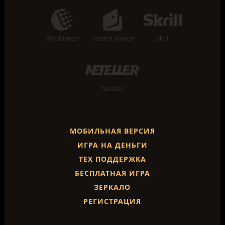
SEA HUNTER
WebMoney
Yandex.Money
Skrill
Neteller
BARON SAMEDI
МОБИЛЬНАЯ ВЕРСИЯ
ИГРА НА ДЕНЬГИ
ТЕХ ПОДДЕРЖКА
БЕСПЛАТНАЯ ИГРА
ЗЕРКАЛО
РЕГИСТРАЦИЯ