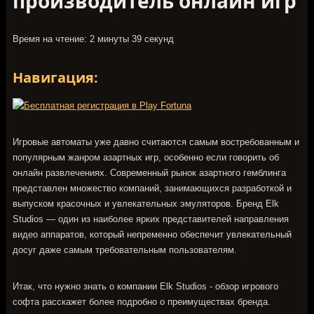
производитель онлайн игр
TACO BROTHERS
Время на чтение: 2 минуты 39 секунд
Навигация:
ALICE IN WONDERSLOTS
Игровые автоматы уже давно считаются самым востребованным и
популярным жанром азартных игр, особенно если говорить об
онлайн развлечениях. Современный рынок азартного гемблинга
представлен множество компаний, занимающихся разработкой и
выпуском красочных и увлекательных эмуляторов. Бренд Elk
Studios — один из наиболее ярких представителей направления
видео аппаратов, который непременно обеспечит увлекательный
досуг даже самым требовательным пользователям.
COOL AS ICE
Итак, что нужно знать о компании Elk Studios - обзор игрового
софта расскажет более подробно о преимуществах бренда.