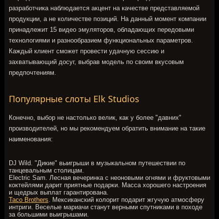
разработчика наблюдается акцент на качестве представляемой
продукции, а не количестве позиций. На данный момент компании
принадлежит 15 видео эмуляторов, обладающих передовыми
технологиями и разнообразием функциональных параметров.
Каждый клиент сможет провести удачную сессию и
DIVINE FORTUNE
захватывающий досуг, выбрав модель по своим вкусовым
предпочтениям.
Популярные слоты Elk Studios
Конечно, выбор не настолько велик, как у более "давних"
производителей, но мы рекомендуем обратить внимание на такие
наименования:
EVOLUTION
DJ Wild. "Дикие" выигрыши в музыкальном путешествии по
танцевальным столицам.
Electric Sam. Лесная вечеринка с неоновыми огнями и фруктовыми
коктейлями дарит приятные подарки. Масса хорошего настроения
и щедрых выплат гарантирована.
Taco Brothers
. Мексиканский колорит подарит жгучую атмосферу
интриги. Веселые мариачи станут верными спутниками в походе
за большими выигрышами.