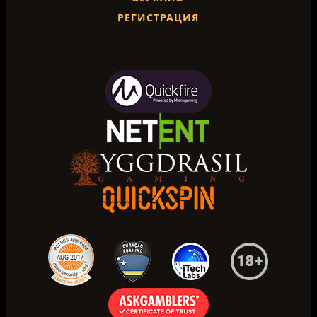
РЕГИСТРАЦИЯ
VIKING RUNECRAFT
CRAZY COWS