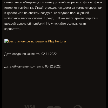
самых многообещающих производителей игорного софта в сфере
интернет гемблинга. Играйте везде, как дома за компьютером, так
в дороге или на свежем воздухе. благодаря полноценной
мобильной версии слотов. Бренд ELK — залог яркого отдыха и
щедрой денежной прибыли! Не упускайте возможности
DARK JOKER
заработать!
Дата создания контента: 02.11.2022
Дата обновления контента: 05.12.2022
MONKEY KING